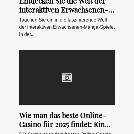
Entdecken Sie die Welt der
interaktiven Erwachsenen-
Manga-Spiele
Tauchen Sie ein in die faszinierende Welt
der interaktiven Erwachsenen-Manga-Spiele,
in der...
Wie man das beste Online-
Casino für 2025 findet: Ein
umfassender Leitfaden