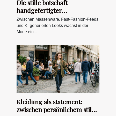
Die stille botschaft
handgefertigter
schmuckstücke in der
Zwischen Massenware, Fast-Fashion-Feeds
digitalen modewelt
und KI-generierten Looks wächst in der
Mode ein...
Kleidung als statement:
zwischen persönlichem stil