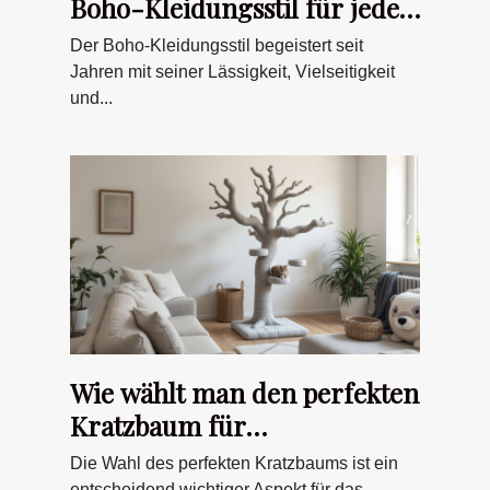
Boho-Kleidungsstil für jede
Figur findet
Der Boho-Kleidungsstil begeistert seit
Jahren mit seiner Lässigkeit, Vielseitigkeit
und...
Wie wählt man den perfekten
Kratzbaum für
unterschiedliche
Die Wahl des perfekten Kratzbaums ist ein
entscheidend wichtiger Aspekt für das