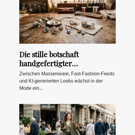
Die stille botschaft
handgefertigter
schmuckstücke in der
Zwischen Massenware, Fast-Fashion-Feeds
digitalen modewelt
und KI-generierten Looks wächst in der
Mode ein...