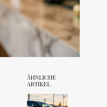
ÄHNLICHE
ARTIKEL