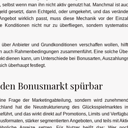
 selbst wenn man ihn nicht aktiv genutzt hat. Manchmal ist au
eld gesetzt, dann Echtgeld, oder umgekehrt, und das veränder
n Angebot wirklich passt, muss diese Mechanik vor der Einza
e Konditionen nicht nur zu überfliegen, sondern systematis
 über Anbieter und Grundkonditionen verschaffen wollen, hilf
ndern auch Rahmenbedingungen zusammenführt. Eine solche Über
nkt dienen kann, um Unterschiede bei Bonusarten, Auszahlungs
ich überhaupt festlegt.
 den Bonusmarkt spürbar
eine Frage der Marketingabteilung, sondern wird zunehmen
chland hat die Neustrukturierung des Glücksspielmarktes i
hrt, und das wirkt direkt auf Promotions, Limits und Verfügba
sformaten, stärker segmentierten Angeboten, und teils mit Akt
ähnliche Anreize setzen. Für Nutzer heißt das: Wer noc