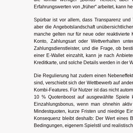
Erfahrungswerten von „früher“ arbeitet, kann h
Spürbar ist vor allem, dass Transparenz und
aber die Angebotslandschaft unübersichtliche
manche gelten nur für neue oder reaktivierte
Konto, Zahlungsart oder Wettverhalten unte
Zahlungsdienstleister, und die Frage, ob bes
einer E-Wallet einzahlt, kann je nach Anbiet
Kreditkarte, und solche Details werden in der W
Die Regulierung hat zudem einen Nebeneffekt:
sind, verschiebt sich der Wettbewerb auf ande
Kombi-Features. Für Nutzer ist das nicht autom
10 % Quotenboost auf ausgewählte Spiele ka
Einzahlungsbonus, wenn man ohnehin aktiv
Mindestquoten, kurze Fristen und niedrige Ein
Konsequenz bleibt deshalb: Der Wert eines Bo
Bedingungen, eigenem Spielstil und realistisc