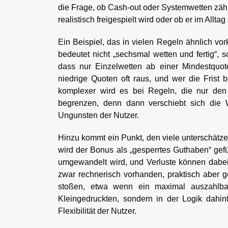
die Frage, ob Cash-out oder Systemwetten zäh
realistisch freigespielt wird oder ob er im Allta
Ein Beispiel, das in vielen Regeln ähnlich v
bedeutet nicht „sechsmal wetten und fertig“, 
dass nur Einzelwetten ab einer Mindestquote
niedrige Quoten oft raus, und wer die Frist
komplexer wird es bei Regeln, die nur den
begrenzen, denn dann verschiebt sich die Wa
Ungunsten der Nutzer.
Hinzu kommt ein Punkt, den viele unterschätz
wird der Bonus als „gesperrtes Guthaben“ gef
umgewandelt wird, und Verluste können dabei 
zwar rechnerisch vorhanden, praktisch aber
stoßen, etwa wenn ein maximal auszahlbare
Kleingedruckten, sondern in der Logik dahint
Flexibilität der Nutzer.