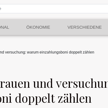
ONAL
ÖKONOMIE
VERSCHIEDENE
nd versuchung: warum einzahlungsboni doppelt zählen
trauen und versuchu
ni doppelt zählen