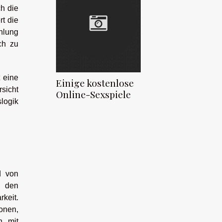
ch die
t die
hlung
ch zu
t eine
Einige kostenlose
sicht
Online-Sexspiele
logik
d von
n den
rkeit.
ionen,
h mit