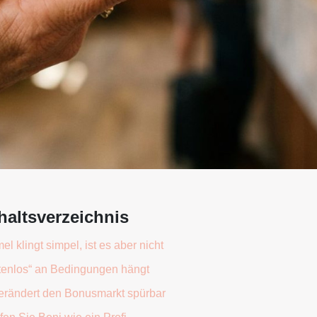
haltsverzeichnis
l klingt simpel, ist es aber nicht
enlos“ an Bedingungen hängt
erändert den Bonusmarkt spürbar