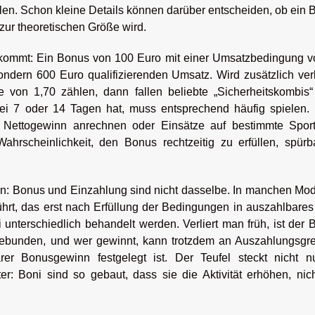
len. Schon kleine Details können darüber entscheiden, ob ein 
g zur theoretischen Größe wird.
orkommt: Ein Bonus von 100 Euro mit einer Umsatzbedingung v
sondern 600 Euro qualifizierenden Umsatz. Wird zusätzlich ver
 von 1,70 zählen, dann fallen beliebte „Sicherheitskombis“
 bei 7 oder 14 Tagen hat, muss entsprechend häufig spielen.
 Nettogewinn anrechnen oder Einsätze auf bestimmte Sport
hrscheinlichkeit, den Bonus rechtzeitig zu erfüllen, spürb
en: Bonus und Einzahlung sind nicht dasselbe. In manchen Mod
ührt, das erst nach Erfüllung der Bedingungen in auszahlbares
unterschiedlich behandelt werden. Verliert man früh, ist der 
 gebunden, und wer gewinnt, kann trotzdem an Auszahlungsgr
r Bonusgewinn festgelegt ist. Der Teufel steckt nicht n
er: Boni sind so gebaut, dass sie die Aktivität erhöhen, nich