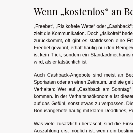
Wenn „kostenlos“ an B
„Freebet“, „Risikofreie Wette“ oder „Cashback“
zielt die Kommunikation. Doch „risikofrei“ bede
zurückkommt, oft gibt es stattdessen eine Fr
Freebet gewinnt, erhält häufig nur den Reinge
ist kein Trick, sondern ein Standardmechani
wird, als er tatsächlich ist.
Auch Cashback-Angebote sind meist an Bed
Sportarten oder an einen Zeitraum, und sie gelte
Verhalten: Wer auf „Cashback am Sonntag“ s
kommen. In der Verhaltensökonomie ist dieser
auf das Gefühl, sonst etwas zu verpassen. Di
Bonusangebote häufig mit klaren Deadlines, Pu
Was viele zusätzlich überrascht, sind die Ei
Auszahlung erst möglich ist, wenn ein besti