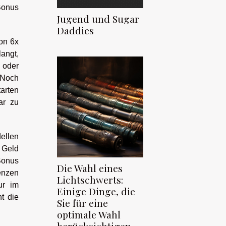
Bonus
Jugend und Sugar
Daddies
on 6x
langt,
 oder
 Noch
arten
ar zu
ellen
 Geld
Bonus
Die Wahl eines
enzen
Lichtschwerts:
ur im
Einige Dinge, die
t die
Sie für eine
optimale Wahl
berücksichtigen