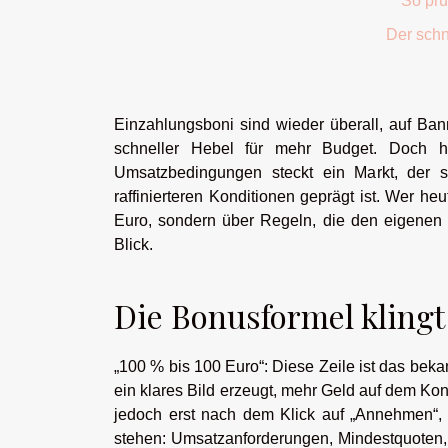
So prü
Der schn
Einzahlungsboni sind wieder überall, auf Bann
schneller Hebel für mehr Budget. Doch h
Umsatzbedingungen steckt ein Markt, der 
raffinierteren Konditionen geprägt ist. Wer he
Euro, sondern über Regeln, die den eigenen 
Blick.
Die Bonusformel klingt 
„100 % bis 100 Euro“: Diese Zeile ist das beka
ein klares Bild erzeugt, mehr Geld auf dem Ko
jedoch erst nach dem Klick auf „Annehmen“,
stehen: Umsatzanforderungen, Mindestquoten, 