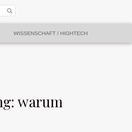
WISSENSCHAFT / HIGHTECH
ng: warum