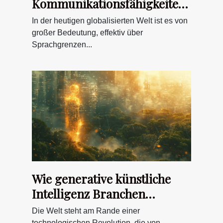
Kommunikationsfähigkeiten
in mehreren Sprachen durch
In der heutigen globalisierten Welt ist es von
Online-Lernplattformen
großer Bedeutung, effektiv über
Sprachgrenzen...
Wie generative künstliche
Intelligenz Branchen
transformiert
Die Welt steht am Rande einer
technologischen Revolution, die von