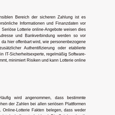
ensiblen Bereich der sicheren Zahlung ist es
ersönliche Informationen und Finanzdaten vor
. Seriöse Lotterie online-Angebote weisen dies
 Adresse und Bankverbindung werden so vor
, da hier offenbart wird, wie personenbezogene
ätzlicher Authentifizierung oder etablierte
n IT-Sicherheitsexperte, regelmäßig Software-
t, minimiert Risiken und kann Lotterie online
el. Häufig wird angenommen, dass bestimmte
en der Zahlen bei allen seriösen Plattformen
. Online-Lotterie Fakten belegen, dass weder