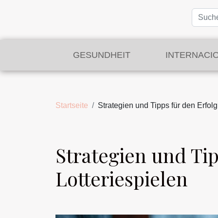
GESUNDHEIT
INTERNACI
Startseite
Strategien und Tipps für den Erfolg
Strategien und Tip
Lotteriespielen