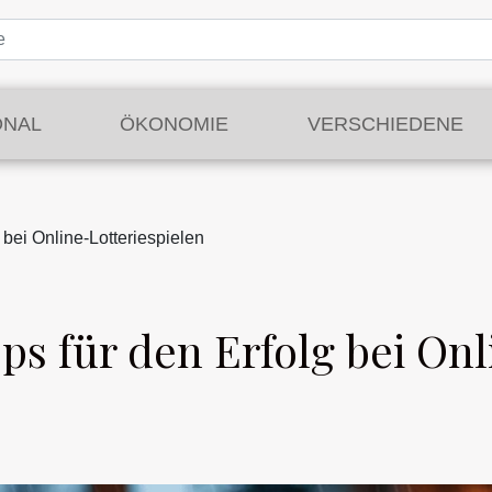
ONAL
ÖKONOMIE
VERSCHIEDENE
 bei Online-Lotteriespielen
ps für den Erfolg bei Onl