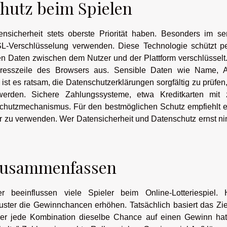
chutz beim Spielen
ensicherheit stets oberste Priorität haben. Besonders im s
SL-Verschlüsselung verwenden. Diese Technologie schützt p
en Daten zwischen dem Nutzer und der Plattform verschlüsselt
dresszeile des Browsers aus. Sensible Daten wie Name,
ist es ratsam, die Datenschutzerklärungen sorgfältig zu prüfen
werden. Sichere Zahlungssysteme, etwa Kreditkarten mit zus
 Schutzmechanismus. Für den bestmöglichen Schutz empfiehlt ei
 zu verwenden. Wer Datensicherheit und Datenschutz ernst nimm
zusammenfassen
mer beeinflussen viele Spieler beim Online-Lotteriespi
ter die Gewinnchancen erhöhen. Tatsächlich basiert das Zieh
i der jede Kombination dieselbe Chance auf einen Gewinn hat