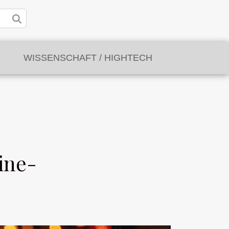
WISSENSCHAFT / HIGHTECH
ine-