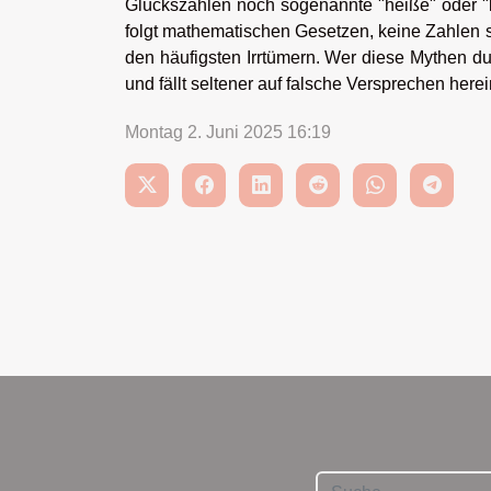
Glückszahlen noch sogenannte "heiße" oder "k
folgt mathematischen Gesetzen, keine Zahlen 
den häufigsten Irrtümern. Wer diese Mythen d
und fällt seltener auf falsche Versprechen herei
Montag 2. Juni 2025 16:19