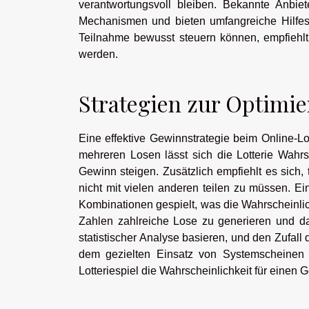
verantwortungsvoll bleiben. Bekannte Anbie
Mechanismen und bieten umfangreiche Hilfest
Teilnahme bewusst steuern können, empfiehlt
werden.
Strategien zur Optimi
Eine effektive Gewinnstrategie beim Online-
mehreren Losen lässt sich die Lotterie Wah
Gewinn steigen. Zusätzlich empfiehlt es sic
nicht mit vielen anderen teilen zu müssen. E
Kombinationen gespielt, was die Wahrscheinlic
Zahlen zahlreiche Lose zu generieren und dam
statistischer Analyse basieren, und den Zufal
dem gezielten Einsatz von Systemscheinen 
Lotteriespiel die Wahrscheinlichkeit für einen